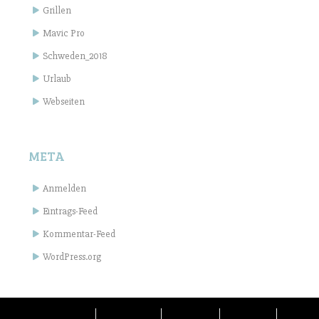
Grillen
Mavic Pro
Schweden_2018
Urlaub
Webseiten
META
Anmelden
Eintrags-Feed
Kommentar-Feed
WordPress.org