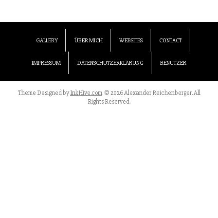
GALLERY
ÜBER MICH
WEBSITES
CONTACT
IMPRESSUM
DATENSCHUTZERKLÄRUNG
BENUTZER
Theme Designed by
InkHive.com
.
© 2026 Alexander Reichenberger. All
Rights Reserved.